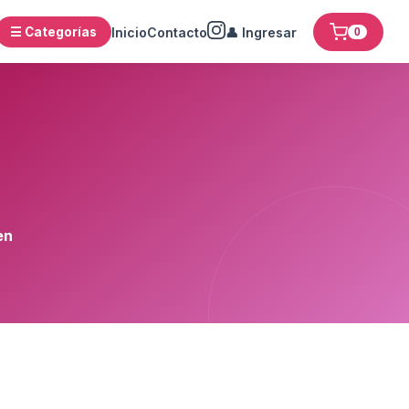
☰ Categorías
Inicio
Contacto
👤 Ingresar
0
en