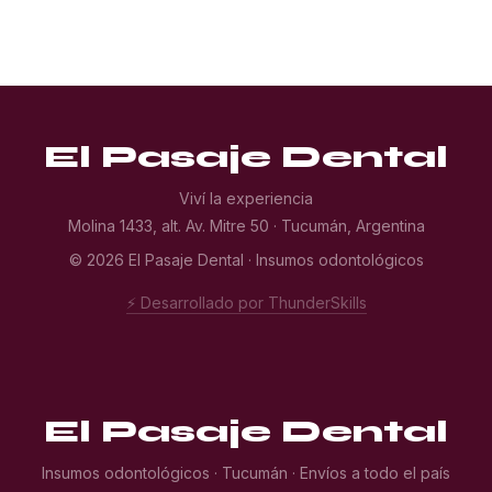
El Pasaje Dental
Viví la experiencia
Molina 1433, alt. Av. Mitre 50 · Tucumán, Argentina
© 2026 El Pasaje Dental · Insumos odontológicos
⚡ Desarrollado por ThunderSkills
El Pasaje Dental
Insumos odontológicos · Tucumán · Envíos a todo el país