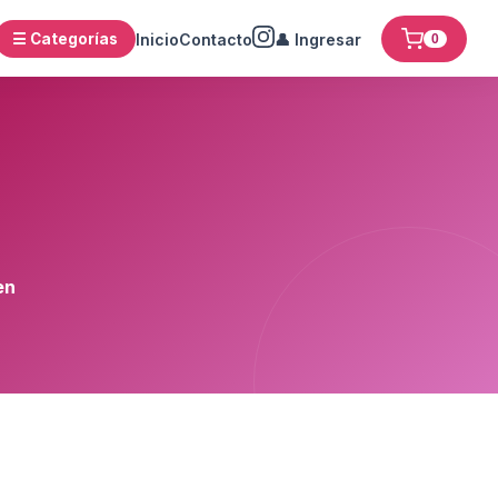
☰ Categorías
Inicio
Contacto
👤 Ingresar
0
en