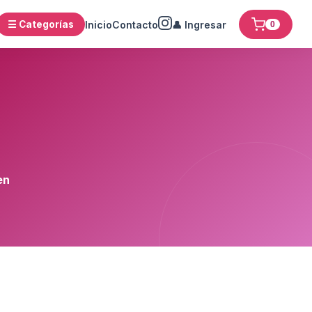
☰ Categorías
Inicio
Contacto
👤 Ingresar
0
en