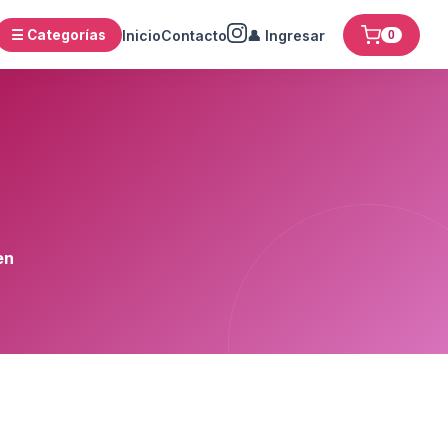
☰ Categorías
Inicio
Contacto
👤 Ingresar
0
en