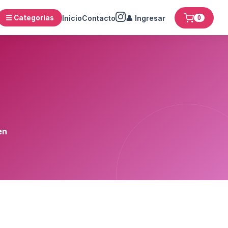
☰ Categorías
Inicio
Contacto
👤 Ingresar
0
en