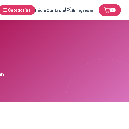
☰ Categorías
Inicio
Contacto
👤 Ingresar
0
en