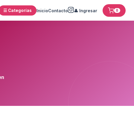
☰ Categorías
Inicio
Contacto
👤 Ingresar
0
en