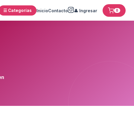
☰ Categorías
Inicio
Contacto
👤 Ingresar
0
en