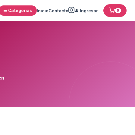
☰ Categorías
Inicio
Contacto
👤 Ingresar
0
en