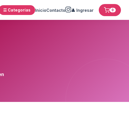
☰ Categorías
Inicio
Contacto
👤 Ingresar
0
en