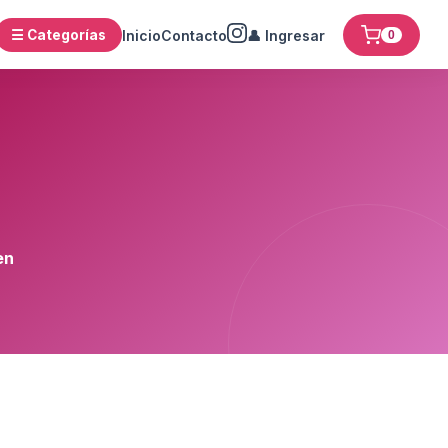
☰ Categorías
Inicio
Contacto
👤 Ingresar
0
en