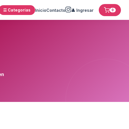
☰ Categorías
Inicio
Contacto
👤 Ingresar
0
en