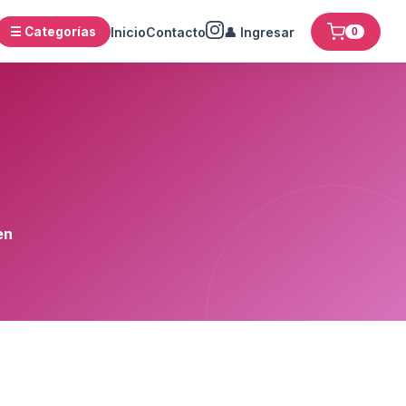
☰ Categorías
Inicio
Contacto
👤 Ingresar
0
en