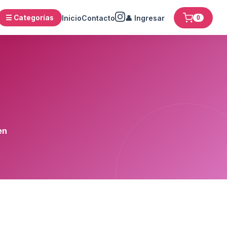
☰ Categorías
Inicio
Contacto
👤 Ingresar
0
en