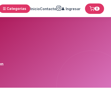
☰ Categorías
Inicio
Contacto
👤 Ingresar
0
en