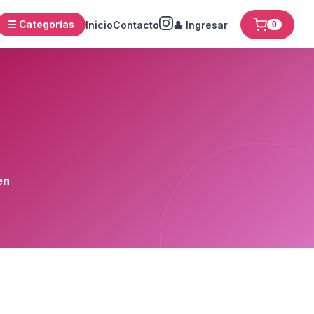
☰ Categorías
Inicio
Contacto
👤 Ingresar
0
en