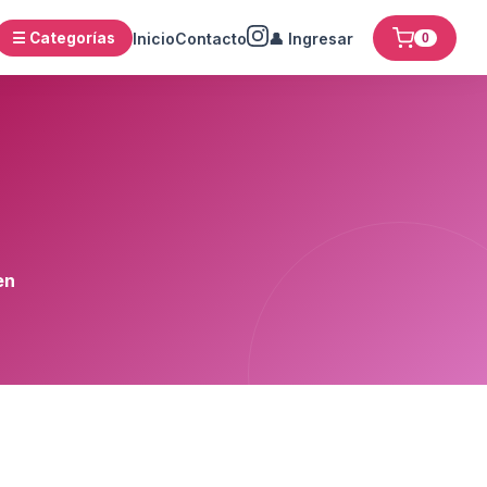
☰ Categorías
Inicio
Contacto
👤 Ingresar
0
en